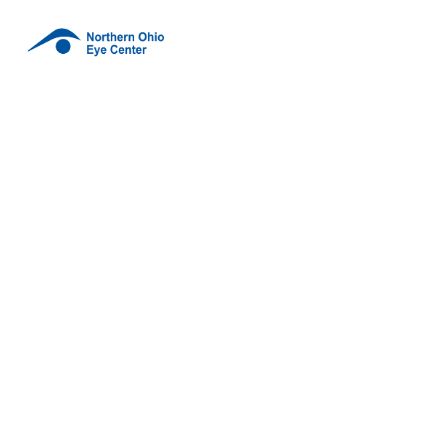
Day in London
Phasellus non lorem quis erat scelerisque efficitur. Nullam
mattis odio magna, vel viverra magna viverra nec.
Pellentesque habitant morbi tristique senectus et netus
et malesuada fames ac turpis egestas. Donec mattis
fermentum diam, vitae dictum est convallis et. Aenean
mauris lorem, sodales eget condimentum nec, faucibus
vitae est. Fusce vulputate odio non mollis commodo.
CurabiturLeer Más